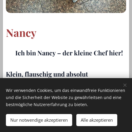
Nancy
🐾 Ich bin Nancy – der kleine Chef hier!
🐾
Klein, flauschig und absolut
unwiderstehlich.
Wir verwenden Cookies, um das einwandfreie Funktionieren
Ich tauche ab und zu im Salon auf,
und die Sicherheit der Website zu gewährleitsen und eine
bestmögliche Nutzererfahrung zu bieten.
kontrolliere die Stimmung und verteile
Kuscheleinheiten. 😎
Nur notwendige akzeptieren
Alle akzeptieren
Bei den Kunden bin ich natürlich die