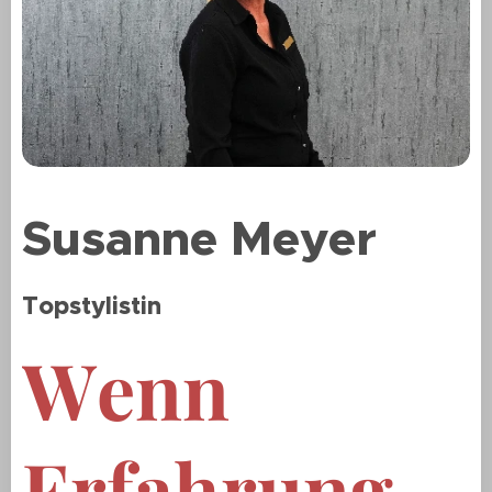
Susanne Meyer
Topstylist
in
Wenn
Erfahrung